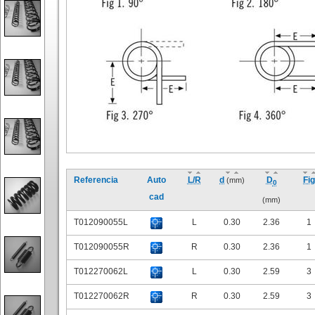
Referencia
Auto
L/R
d
D
Fig
(mm)
0
cad
(mm)
T012090055L
L
0.30
2.36
1
T012090055R
R
0.30
2.36
1
T012270062L
L
0.30
2.59
3
T012270062R
R
0.30
2.59
3