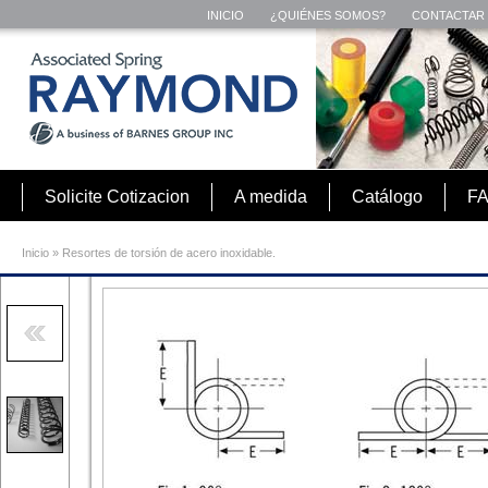
INICIO
¿QUIÉNES SOMOS?
CONTACTAR
Solicite Cotizacion
A medida
Catálogo
F
Inicio
»
Resortes de torsión de acero inoxidable.