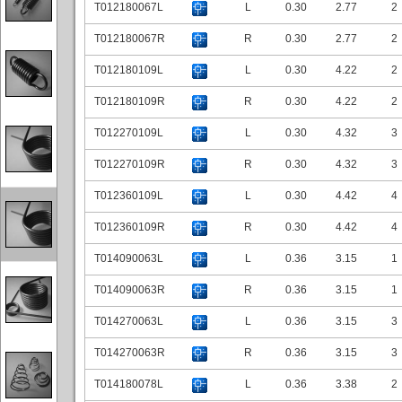
T012180067L
L
0.30
2.77
2
T012180067R
R
0.30
2.77
2
T012180109L
L
0.30
4.22
2
T012180109R
R
0.30
4.22
2
T012270109L
L
0.30
4.32
3
T012270109R
R
0.30
4.32
3
T012360109L
L
0.30
4.42
4
T012360109R
R
0.30
4.42
4
T014090063L
L
0.36
3.15
1
T014090063R
R
0.36
3.15
1
T014270063L
L
0.36
3.15
3
T014270063R
R
0.36
3.15
3
T014180078L
L
0.36
3.38
2