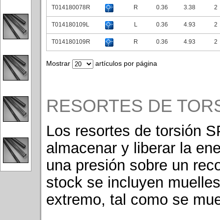
T014180078R
R
0.36
3.38
2
T014180109L
L
0.36
4.93
2
T014180109R
R
0.36
4.93
2
Mostrar
artículos por página
RESORTES DE TOR
Los resortes de torsión 
almacenar y liberar la en
una presión sobre un reco
stock se incluyen muelles
extremo, tal como se mues