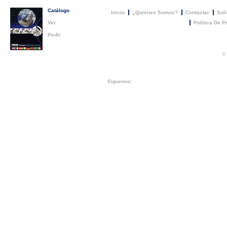
Catálogo
Inicio
¿Quiénes Somos?
Contactar
Soli
Ver
Política De P
Pedir
©
Siguenos: