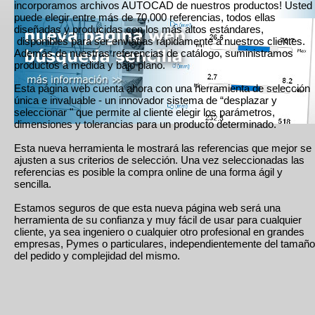
incorporamos archivos AUTOCAD de nuestros productos! Usted
puede elegir entre más de 70,000 referencias, todos ellas
diseñadas y producidas con los más altos estándares,
disponibles para ser enviadas rápidamente a nuestros clientes.
Además de nuestras referencias de catálogo, suministramos
productos a medida y bajo plano.
Esta página web cuenta ahora con una herramienta de selección
única e invaluable - un innovador sistema de “desplazar y
seleccionar " que permite al cliente elegir los parámetros,
dimensiones y tolerancias para un producto determinado.
Esta nueva herramienta le mostrará las referencias que mejor se
ajusten a sus criterios de selección. Una vez seleccionadas las
referencias es posible la compra online de una forma ágil y
sencilla.
Estamos seguros de que esta nueva página web será una
herramienta de su confianza y muy fácil de usar para cualquier
cliente, ya sea ingeniero o cualquier otro profesional en grandes
empresas, Pymes o particulares, independientemente del tamaño
del pedido y complejidad del mismo.