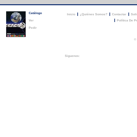
Catálogo
Inicio
¿Quiénes Somos?
Contactar
Soli
Ver
Política De P
Pedir
©
Siguenos: